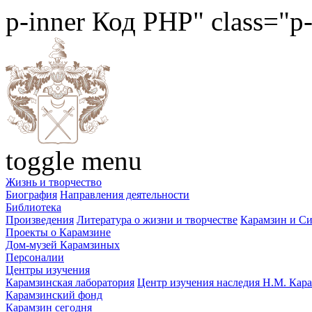
p-inner
Код PHP
" class="p
toggle menu
Жизнь и творчество
Биография
Направления деятельности
Библиотека
Произведения
Литература о жизни и творчестве
Карамзин и С
Проекты о Карамзине
Дом-музей Карамзиных
Персоналии
Центры изучения
Карамзинская лаборатория
Центр изучения наследия Н.М. Кар
Карамзинский фонд
Карамзин сегодня