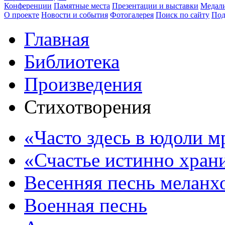
Конференции
Памятные места
Презентации и выставки
Медали
О проекте
Новости и события
Фотогалерея
Поиск по сайту
Под
Главная
Библиотека
Произведения
Стихотворения
«Часто здесь в юдоли м
«Счастье истинно храни
Весенняя песнь меланх
Военная песнь