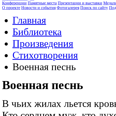
Конференции
Памятные места
Презентации и выставки
Медали
О проекте
Новости и события
Фотогалерея
Поиск по сайту
Под
Главная
Библиотека
Произведения
Стихотворения
Военная песнь
Военная песнь
В чьих жилах льется кровь
Кто сердцем муж, кто ду