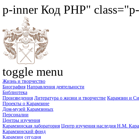
p-inner
Код PHP
" class="p
toggle menu
Жизнь и творчество
Биография
Направления деятельности
Библиотека
Произведения
Литература о жизни и творчестве
Карамзин и С
Проекты о Карамзине
Дом-музей Карамзиных
Персоналии
Центры изучения
Карамзинская лаборатория
Центр изучения наследия Н.М. Кар
Карамзинский фонд
Карамзин сегодня