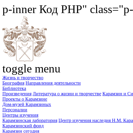
p-inner
Код PHP
" class="p
toggle menu
Жизнь и творчество
Биография
Направления деятельности
Библиотека
Произведения
Литература о жизни и творчестве
Карамзин и С
Проекты о Карамзине
Дом-музей Карамзиных
Персоналии
Центры изучения
Карамзинская лаборатория
Центр изучения наследия Н.М. Кар
Карамзинский фонд
Карамзин сегодня