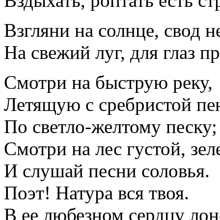
Вздыхать, роптать есть ст
Взгляни на солнце, свод н
На свежий луг, для глаз п
Смотри на быструю реку,
Летящую с сребристой пе
По светло-желтому песку;
Смотри на лес густой, зе
И слушай песни соловья.
Поэт! Натура вся твоя.
В ее любезном сердцу лон