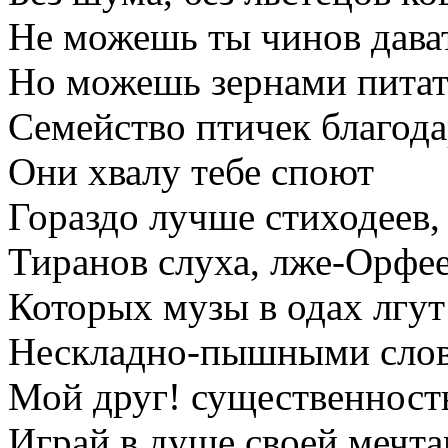
Не можешь ты чинов дава
Но можешь зернами питат
Семейство птичек благод
Они хвалу тебе споют
Гораздо лучше стиходеев,
Тиранов слуха, лже-Орфее
Которых музы в одах лгут
Нескладно-пышными слов
Мой друг! существенность
Играй в душе своей мечта