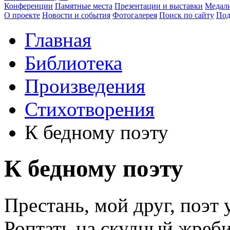
Конференции
Памятные места
Презентации и выставки
Медали
О проекте
Новости и события
Фотогалерея
Поиск по сайту
Под
Главная
Библиотека
Произведения
Стихотворения
К бедному поэту
К бедному поэту
Престань, мой друг, поэт
Роптать на скудный жреб