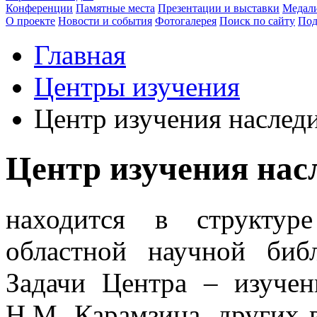
Конференции
Памятные места
Презентации и выставки
Медали
О проекте
Новости и события
Фотогалерея
Поиск по сайту
Под
Главная
Центры изучения
Центр изучения наслед
Центр изучения нас
находится в структур
областной научной биб
Задачи Центра – изучен
Н.М. Карамзина, других 