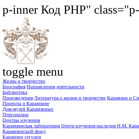
p-inner
Код PHP
" class="p
toggle menu
Жизнь и творчество
Биография
Направления деятельности
Библиотека
Произведения
Литература о жизни и творчестве
Карамзин и С
Проекты о Карамзине
Дом-музей Карамзиных
Персоналии
Центры изучения
Карамзинская лаборатория
Центр изучения наследия Н.М. Кар
Карамзинский фонд
Карамзин сегодня