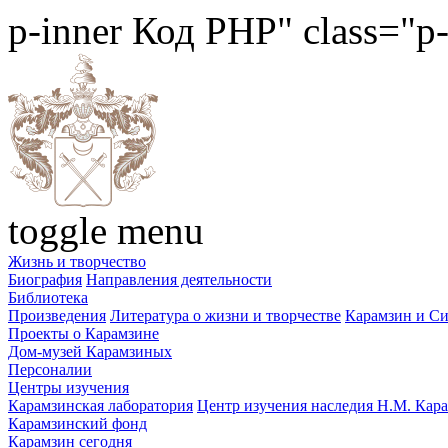
p-inner
Код PHP
" class="p
toggle menu
Жизнь и творчество
Биография
Направления деятельности
Библиотека
Произведения
Литература о жизни и творчестве
Карамзин и С
Проекты о Карамзине
Дом-музей Карамзиных
Персоналии
Центры изучения
Карамзинская лаборатория
Центр изучения наследия Н.М. Кар
Карамзинский фонд
Карамзин сегодня