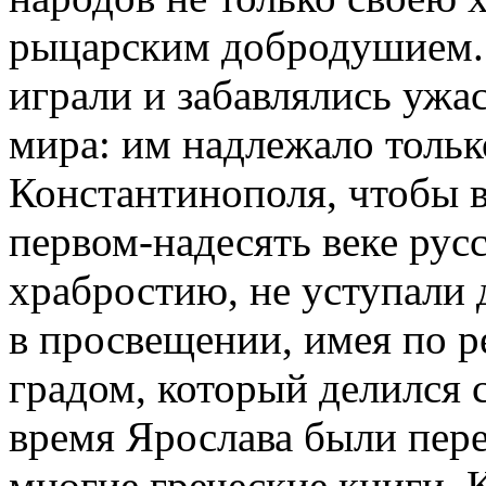
рыцарским добродушием. 
играли и забавлялись ужа
мира: им надлежало тольк
Константинополя, чтобы в
первом-надесять веке рус
храбростию, не уступали
в просвещении, имея по р
градом, который делился 
время Ярослава были пере
многие греческие книги. К