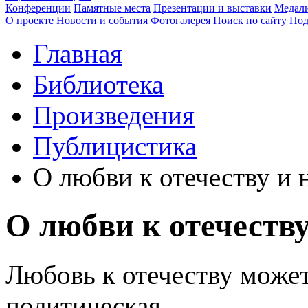
Конференции
Памятные места
Презентации и выставки
Медали
О проекте
Новости и события
Фотогалерея
Поиск по сайту
Под
Главная
Библиотека
Произведения
Публицистика
О любви к отечеству и 
О любви к отечеству
Любовь к отечеству может
политическая.