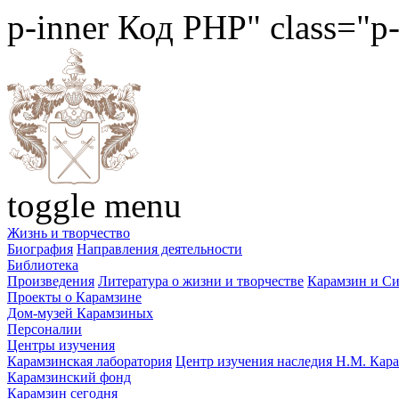
p-inner
Код PHP
" class="p
toggle menu
Жизнь и творчество
Биография
Направления деятельности
Библиотека
Произведения
Литература о жизни и творчестве
Карамзин и С
Проекты о Карамзине
Дом-музей Карамзиных
Персоналии
Центры изучения
Карамзинская лаборатория
Центр изучения наследия Н.М. Кар
Карамзинский фонд
Карамзин сегодня