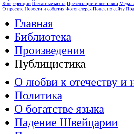
Конференции
Памятные места
Презентации и выставки
Медали
О проекте
Новости и события
Фотогалерея
Поиск по сайту
Под
Главная
Библиотека
Произведения
Публицистика
О любви к отечеству и 
Политика
О богатстве языка
Падение Швейцарии