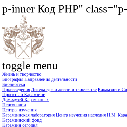
p-inner
Код PHP
" class="p
toggle menu
Жизнь и творчество
Биография
Направления деятельности
Библиотека
Произведения
Литература о жизни и творчестве
Карамзин и С
Проекты о Карамзине
Дом-музей Карамзиных
Персоналии
Центры изучения
Карамзинская лаборатория
Центр изучения наследия Н.М. Кар
Карамзинский фонд
Карамзин сегодня