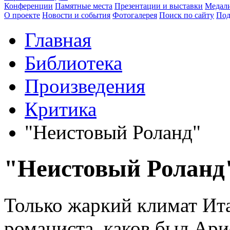
Конференции
Памятные места
Презентации и выставки
Медали
О проекте
Новости и события
Фотогалерея
Поиск по сайту
Под
Главная
Библиотека
Произведения
Критика
"Неистовый Роланд"
"Неистовый Роланд
Только жаркий климат Ита
романиста, каков был Арио