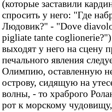
(которые заставили кардин
спросить у него: "Где наб
Людовик?" - "Dove diavolo
pigliate tante coglionerie
выходят у него на сцену 
печального явления след
Олимпию, оставленную не
острову, сидящую на уте
волны, - то храброго Рола
рот к морскому чудовищу,