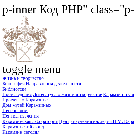
p-inner
Код PHP
" class="p
toggle menu
Жизнь и творчество
Биография
Направления деятельности
Библиотека
Произведения
Литература о жизни и творчестве
Карамзин и С
Проекты о Карамзине
Дом-музей Карамзиных
Персоналии
Центры изучения
Карамзинская лаборатория
Центр изучения наследия Н.М. Кар
Карамзинский фонд
Карамзин сегодня