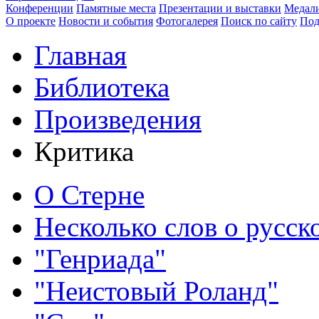
Конференции
Памятные места
Презентации и выставки
Медали
О проекте
Новости и события
Фотогалерея
Поиск по сайту
Под
Главная
Библиотека
Произведения
Критика
О Стерне
Несколько слов о русск
"Генриада"
"Неистовый Роланд"