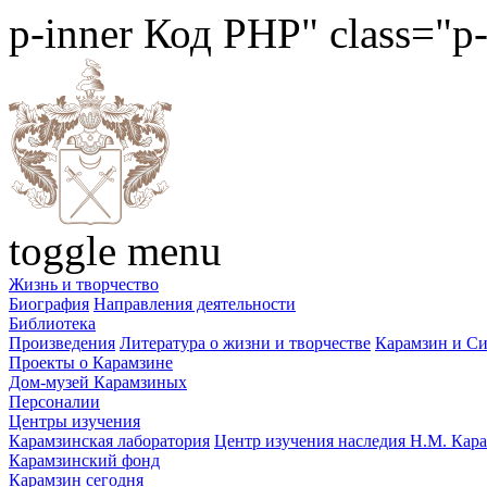
p-inner
Код PHP
" class="p
toggle menu
Жизнь и творчество
Биография
Направления деятельности
Библиотека
Произведения
Литература о жизни и творчестве
Карамзин и С
Проекты о Карамзине
Дом-музей Карамзиных
Персоналии
Центры изучения
Карамзинская лаборатория
Центр изучения наследия Н.М. Кар
Карамзинский фонд
Карамзин сегодня