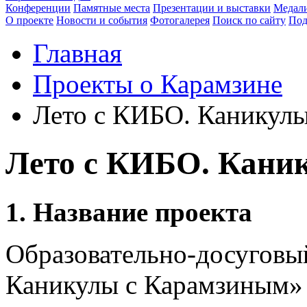
Конференции
Памятные места
Презентации и выставки
Медали
О проекте
Новости и события
Фотогалерея
Поиск по сайту
Под
Главная
Проекты о Карамзине
Лето с КИБО. Каникул
Лето с КИБО. Кани
1.
Название проекта
Образовательно-досуговы
Каникулы с Карамзиным»