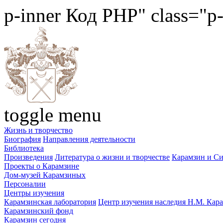
p-inner
Код PHP
" class="p
toggle menu
Жизнь и творчество
Биография
Направления деятельности
Библиотека
Произведения
Литература о жизни и творчестве
Карамзин и С
Проекты о Карамзине
Дом-музей Карамзиных
Персоналии
Центры изучения
Карамзинская лаборатория
Центр изучения наследия Н.М. Кар
Карамзинский фонд
Карамзин сегодня