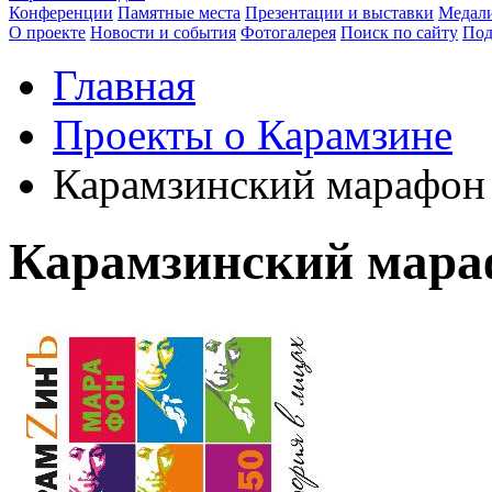
Конференции
Памятные места
Презентации и выставки
Медали
О проекте
Новости и события
Фотогалерея
Поиск по сайту
Под
Главная
Проекты о Карамзине
Карамзинский марафон 
Карамзинский мара