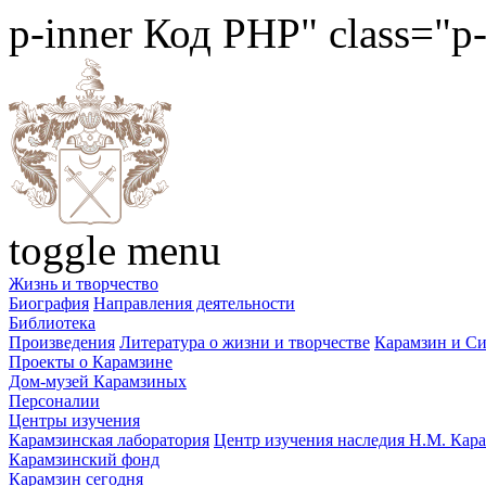
p-inner
Код PHP
" class="p
toggle menu
Жизнь и творчество
Биография
Направления деятельности
Библиотека
Произведения
Литература о жизни и творчестве
Карамзин и С
Проекты о Карамзине
Дом-музей Карамзиных
Персоналии
Центры изучения
Карамзинская лаборатория
Центр изучения наследия Н.М. Кар
Карамзинский фонд
Карамзин сегодня