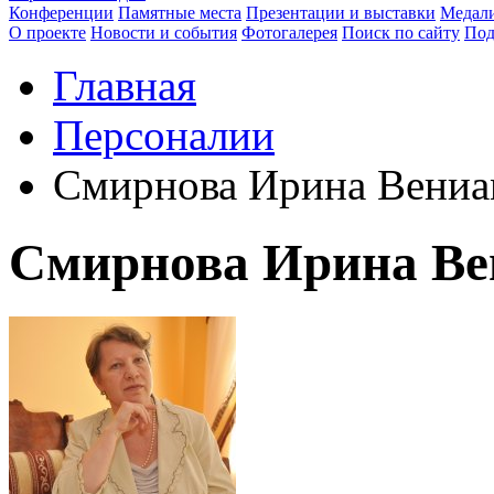
Конференции
Памятные места
Презентации и выставки
Медали
О проекте
Новости и события
Фотогалерея
Поиск по сайту
Под
Главная
Персоналии
Смирнова Ирина Вениа
Смирнова Ирина Ве