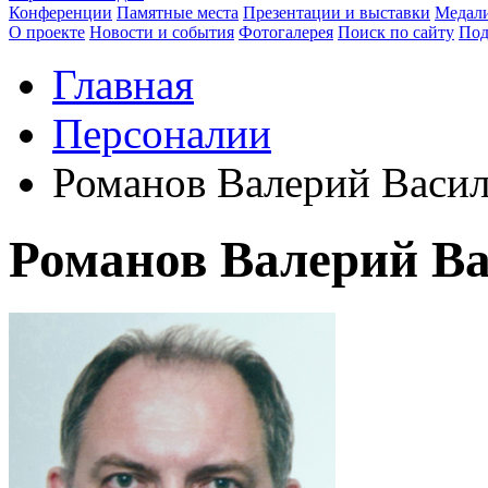
Конференции
Памятные места
Презентации и выставки
Медали
О проекте
Новости и события
Фотогалерея
Поиск по сайту
Под
Главная
Персоналии
Романов Валерий Васи
Романов Валерий В