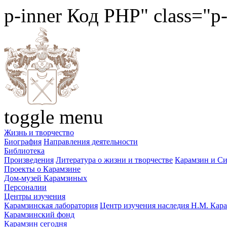
p-inner
Код PHP
" class="p
toggle menu
Жизнь и творчество
Биография
Направления деятельности
Библиотека
Произведения
Литература о жизни и творчестве
Карамзин и С
Проекты о Карамзине
Дом-музей Карамзиных
Персоналии
Центры изучения
Карамзинская лаборатория
Центр изучения наследия Н.М. Кар
Карамзинский фонд
Карамзин сегодня