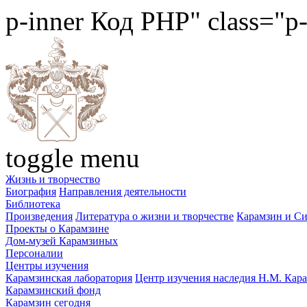
p-inner
Код PHP
" class="p
toggle menu
Жизнь и творчество
Биография
Направления деятельности
Библиотека
Произведения
Литература о жизни и творчестве
Карамзин и С
Проекты о Карамзине
Дом-музей Карамзиных
Персоналии
Центры изучения
Карамзинская лаборатория
Центр изучения наследия Н.М. Кар
Карамзинский фонд
Карамзин сегодня