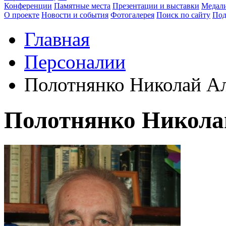
Конференции
Памятные места
Презентации и выставки
Медали
О проекте
Новости и события
Фотогалерея
Поиск по сайту
Под
Главная
Персоналии
Полотнянко Николай А
Полотнянко Никола