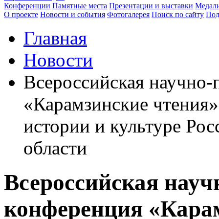
Конференции
Памятные места
Презентации и выставки
Медали
О проекте
Новости и события
Фотогалерея
Поиск по сайту
Под
Главная
Новости
Всероссийская научно-
«Карамзинские чтения»
истории и культуре Рос
области
Всероссийская науч
конференция «Кара