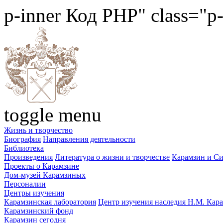
p-inner
Код PHP
" class="p
toggle menu
Жизнь и творчество
Биография
Направления деятельности
Библиотека
Произведения
Литература о жизни и творчестве
Карамзин и С
Проекты о Карамзине
Дом-музей Карамзиных
Персоналии
Центры изучения
Карамзинская лаборатория
Центр изучения наследия Н.М. Кар
Карамзинский фонд
Карамзин сегодня