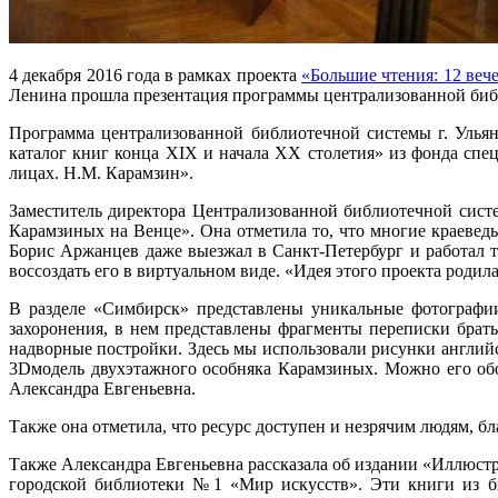
4 декабря 2016 года в рамках проекта
«Большие чтения: 12 веч
Ленина прошла презентация программы централизованной библ
Программа централизованной библиотечной системы г. Улья
каталог книг конца XIX и начала XX столетия» из фонда спе
лицах. Н.М. Карамзин».
Заместитель директора Централизованной библиотечной сист
Карамзиных на Венце». Она отметила то, что многие краевед
Борис Аржанцев даже выезжал в Санкт-Петербург и работал т
воссоздать его в виртуальном виде. «Идея этого проекта роди
В разделе «Симбирск» представлены уникальные фотографии,
захоронения, в нем представлены фрагменты переписки брать
надворные постройки. Здесь мы использовали рисунки англий
3Dмодель двухэтажного особняка Карамзиных. Можно его обойт
Александра Евгеньевна.
Также она отметила, что ресурс доступен и незрячим людям, б
Также Александра Евгеньевна рассказала об издании «Иллюстр
городской библиотеки №1 «Мир искусств». Эти книги из б