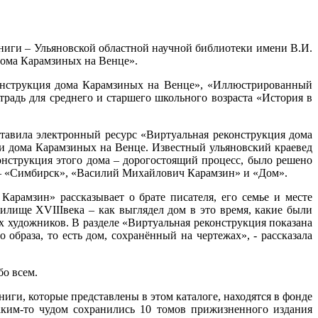
ниги – Ульяновской областной научной библиотеки имени В.И.
дома Карамзиных на Венце».
конструкция дома Карамзиных на Венце», «Иллюстрированный
радь для среднего и старшего школьного возраста «История в
тавила электронный ресурс «Виртуальная реконструкция дома
ии дома Карамзиных на Венце. Известный ульяновский краевед
онструкция этого дома – дорогостоящий процесс, было решено
ей – «Симбирск», «Василий Михайлович Карамзин» и «Дом».
арамзин» рассказывает о брате писателя, его семье и месте
илище XVIIIвека – как выглядел дом в это время, какие были
 художников. В разделе «Виртуальная реконструкция показана
образа, то есть дом, сохранённый на чертежах», - рассказала
бо всем.
ги, которые представлены в этом каталоге, находятся в фонде
ким-то чудом сохранились 10 томов прижизненного издания