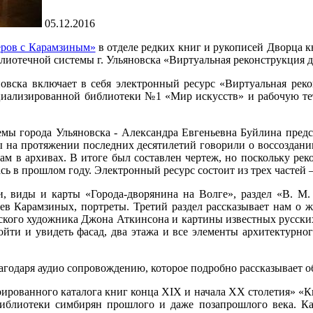
05.12.2016
еров с Карамзиным»
в отделе редких книг и рукописей Дворца к
иотечной системы г. Ульяновска «Виртуальная реконструкция 
новска включает в себя электронный ресурс «Виртуальная ре
циализированной библиотеки №1 «Мир искусств» и рабочую тет
емы города Ульяновска - Александра Евгеньевна Буйлина предс
ы на протяжении последних десятилетий говорили о воссоздан
ам в архивах. В итоге был составлен чертеж, но поскольку рек
лась в прошлом году. Электронный ресурс состоит из трех част
 виды и карты «Города-дворянина на Волге», раздел «В. М. К
ев Карамзиных, портреты. Третий раздел рассказывает нам о ж
ского художника Джона Аткинсона и картины известных русских
и и увидеть фасад, два этажа и все элементы архитектурного 
лагодаря аудио сопровождению, которое подробно рассказывает о
ированного каталога книг конца XIX и начала XX столетия» «Кни
иблиотеки симбирян прошлого и даже позапрошлого века. Ка