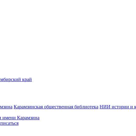
имбирский край
амзина
Карамзинская общественная библиотека
НИИ истории и 
 имени Карамзина
писаться