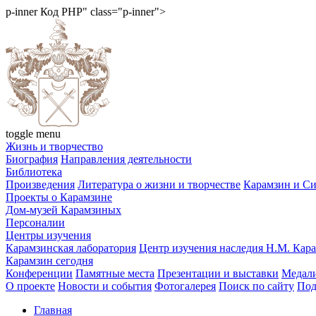
p-inner
Код PHP
" class="p-inner">
toggle menu
Жизнь и творчество
Биография
Направления деятельности
Библиотека
Произведения
Литература о жизни и творчестве
Карамзин и С
Проекты о Карамзине
Дом-музей Карамзиных
Персоналии
Центры изучения
Карамзинская лаборатория
Центр изучения наследия Н.М. Кар
Карамзин сегодня
Конференции
Памятные места
Презентации и выставки
Медали
О проекте
Новости и события
Фотогалерея
Поиск по сайту
Под
Главная