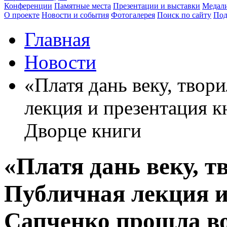
Конференции
Памятные места
Презентации и выставки
Медали
О проекте
Новости и события
Фотогалерея
Поиск по сайту
Под
Главная
Новости
«Платя дань веку, твор
лекция и презентация к
Дворце книги
«Платя дань веку, т
Публичная лекция и
Сапченко прошла во