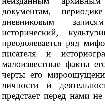
неизданным архивным
документам, периодик
дневниковым запися
исторический, культур
преодолевается ряд миф
писателя и историогр
малоизвестные факты ег
черты его мироощущения
личности и деятельнос
предстает перед нами не 