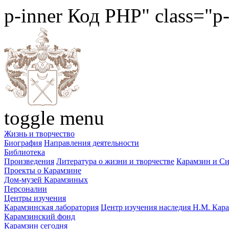
p-inner
Код PHP
" class="p
toggle menu
Жизнь и творчество
Биография
Направления деятельности
Библиотека
Произведения
Литература о жизни и творчестве
Карамзин и С
Проекты о Карамзине
Дом-музей Карамзиных
Персоналии
Центры изучения
Карамзинская лаборатория
Центр изучения наследия Н.М. Кар
Карамзинский фонд
Карамзин сегодня