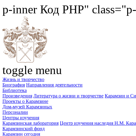
p-inner
Код PHP
" class="p
toggle menu
Жизнь и творчество
Биография
Направления деятельности
Библиотека
Произведения
Литература о жизни и творчестве
Карамзин и С
Проекты о Карамзине
Дом-музей Карамзиных
Персоналии
Центры изучения
Карамзинская лаборатория
Центр изучения наследия Н.М. Кар
Карамзинский фонд
Карамзин сегодня