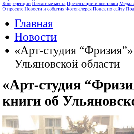
Конференции
Памятные места
Презентации и выставки
Медали
О проекте
Новости и события
Фотогалерея
Поиск по сайту
Под
Главная
Новости
«Арт-студия “Фризия”» 
Ульяновской области
«Арт-студия “Фризи
книги об Ульяновск