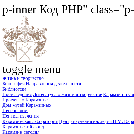
p-inner
Код PHP
" class="p
toggle menu
Жизнь и творчество
Биография
Направления деятельности
Библиотека
Произведения
Литература о жизни и творчестве
Карамзин и С
Проекты о Карамзине
Дом-музей Карамзиных
Персоналии
Центры изучения
Карамзинская лаборатория
Центр изучения наследия Н.М. Кар
Карамзинский фонд
Карамзин сегодня