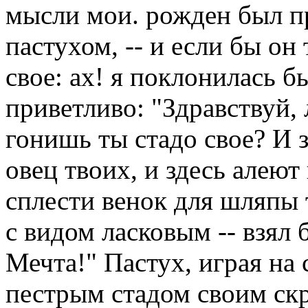
мысли мои. рожден был п
пастухом, -- и если бы он
свое: ах! я поклонилась б
приветливо: "Здравствуй,
гонишь ты стадо свое? И з
овец твоих, и здесь алею
сплести венок для шляпы 
с видом ласковым -- взял 
Мечта!" Пастух, играя на
пестрым стадом своим ск