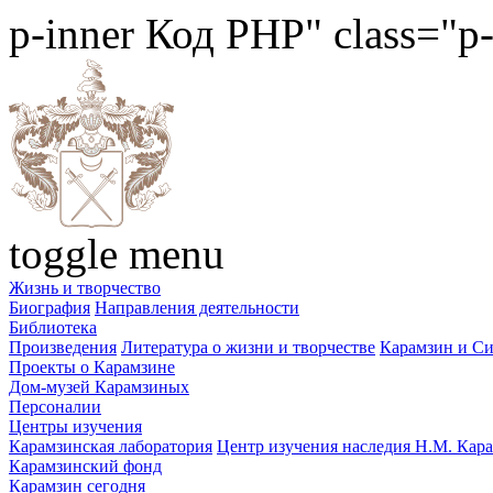
p-inner
Код PHP
" class="p
toggle menu
Жизнь и творчество
Биография
Направления деятельности
Библиотека
Произведения
Литература о жизни и творчестве
Карамзин и С
Проекты о Карамзине
Дом-музей Карамзиных
Персоналии
Центры изучения
Карамзинская лаборатория
Центр изучения наследия Н.М. Кар
Карамзинский фонд
Карамзин сегодня