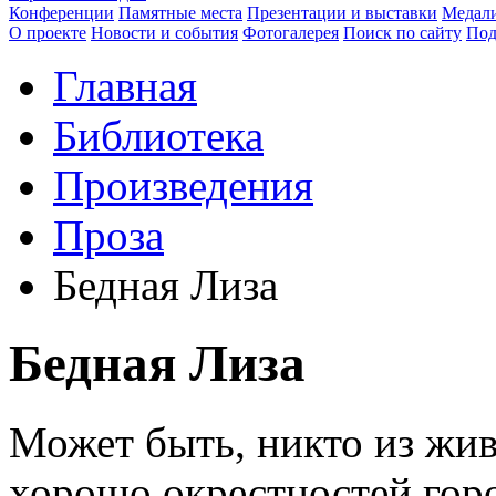
Конференции
Памятные места
Презентации и выставки
Медали
О проекте
Новости и события
Фотогалерея
Поиск по сайту
Под
Главная
Библиотека
Произведения
Проза
Бедная Лиза
Бедная Лиза
Может быть, никто из жив
хорошо окрестностей город