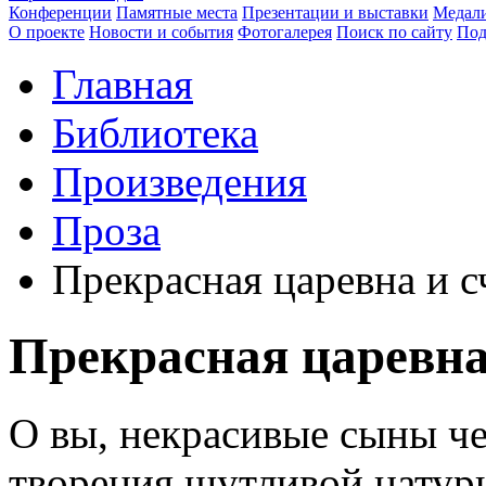
Конференции
Памятные места
Презентации и выставки
Медали
О проекте
Новости и события
Фотогалерея
Поиск по сайту
Под
Главная
Библиотека
Произведения
Проза
Прекрасная царевна и с
Прекрасная царевна
О вы, некрасивые сыны че
творения шутливой натуры