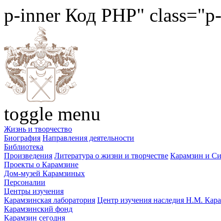
p-inner
Код PHP
" class="p
toggle menu
Жизнь и творчество
Биография
Направления деятельности
Библиотека
Произведения
Литература о жизни и творчестве
Карамзин и С
Проекты о Карамзине
Дом-музей Карамзиных
Персоналии
Центры изучения
Карамзинская лаборатория
Центр изучения наследия Н.М. Кар
Карамзинский фонд
Карамзин сегодня