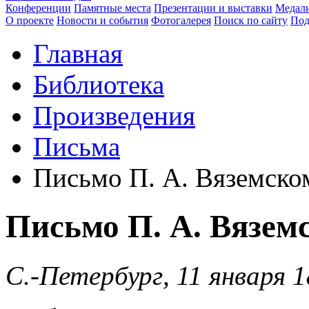
Конференции
Памятные места
Презентации и выставки
Медали
О проекте
Новости и события
Фотогалерея
Поиск по сайту
Под
Главная
Библиотека
Произведения
Письма
Письмо П. А. Вяземско
Письмо П. А. Вязем
С.-Петербург, 11 января 