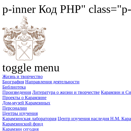
p-inner
Код PHP
" class="p
toggle menu
Жизнь и творчество
Биография
Направления деятельности
Библиотека
Произведения
Литература о жизни и творчестве
Карамзин и С
Проекты о Карамзине
Дом-музей Карамзиных
Персоналии
Центры изучения
Карамзинская лаборатория
Центр изучения наследия Н.М. Кар
Карамзинский фонд
Карамзин сегодня