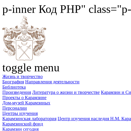
p-inner
Код PHP
" class="p
toggle menu
Жизнь и творчество
Биография
Направления деятельности
Библиотека
Произведения
Литература о жизни и творчестве
Карамзин и С
Проекты о Карамзине
Дом-музей Карамзиных
Персоналии
Центры изучения
Карамзинская лаборатория
Центр изучения наследия Н.М. Кар
Карамзинский фонд
Карамзин сегодня