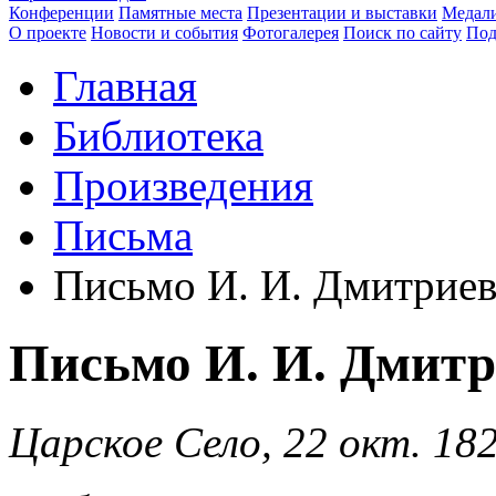
Конференции
Памятные места
Презентации и выставки
Медали
О проекте
Новости и события
Фотогалерея
Поиск по сайту
Под
Главная
Библиотека
Произведения
Письма
Письмо И. И. Дмитрие
Письмо И. И. Дмитр
Царское Село, 22 окт. 18