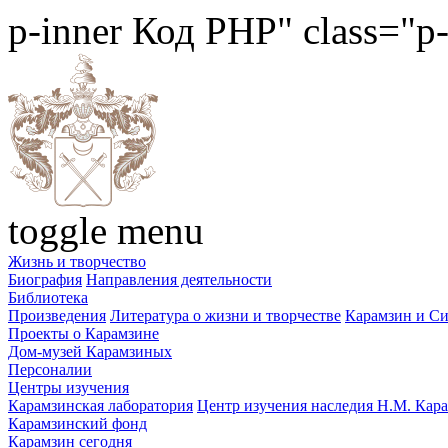
p-inner
Код PHP
" class="p
toggle menu
Жизнь и творчество
Биография
Направления деятельности
Библиотека
Произведения
Литература о жизни и творчестве
Карамзин и С
Проекты о Карамзине
Дом-музей Карамзиных
Персоналии
Центры изучения
Карамзинская лаборатория
Центр изучения наследия Н.М. Кар
Карамзинский фонд
Карамзин сегодня