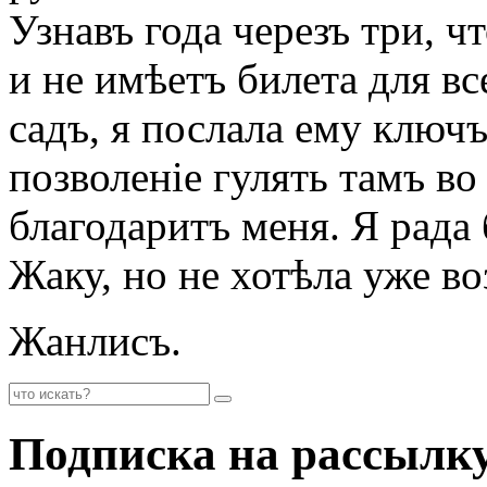
Узнавъ года черезъ три, ч
и не имѣетъ билета для в
садъ, я послала ему ключъ
позволеніе гулять тамъ во
благодаритъ меня. Я рада
Жаку, но не хотѣла уже в
Жанлисъ.
Подписка на рассылк