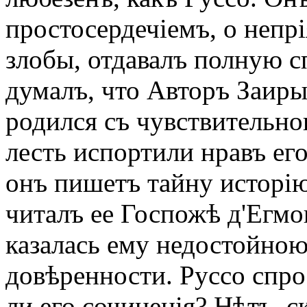
простосердечіемъ, о непрі
злобы, отдавалъ полную с
думалъ, что Авторъ Заир
родился съ чувствительно
лесть испортили нравъ ег
онъ пишетъ тайну исторію 
читалъ ее Госпожѣ д'Егм
казалась ему недостойною
довѣренности. Руссо спр
ли его сочиненія? Нѣтъ, с