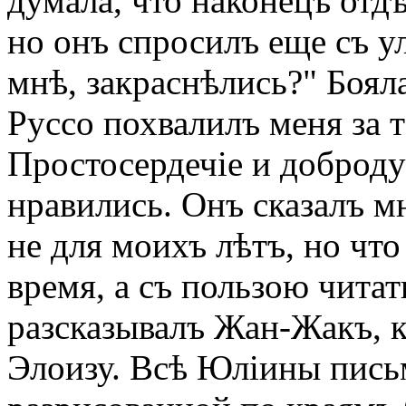
думала, что наконецъ отд
но онъ спросилъ еще съ у
мнѣ, закраснѣлись?" Бояла
Руссо похвалилъ меня за 
Простосердечіе и доброду
нравились. Онъ сказалъ мн
не для моихъ лѣтъ, но что
время, а съ пользою чита
разсказывалъ Жан-Жакъ, 
Элоизу. Всѣ Юліины пись