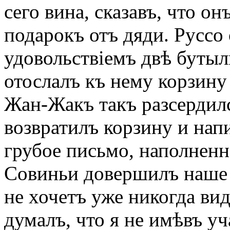
сего вина, сказавъ, что он
подарокъ отъ дяди. Руссо 
удовольствіемъ двѣ бутыл
отослалъ къ нему корзин
Жан-Жакъ такъ разсердилс
возвратилъ корзину и на
грубое письмо, наполненн
Совиньи довершилъ наше и
не хочетъ уже никогда ви
думалъ, что я не имѣвъ уч