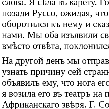
слова. Я сѣла въ карету. 
позади Руссо, ожидая, чт
оборотился къ нему и сказ
нами. Мы оба изъявили св
вмѣсто отвѣта, поклонился
На другой денъ мы отправ
узнать причину сей стран
объявилъ ему, что нога ег
я возила его въ театръ на 
Африканскаго звѣря. Г. С