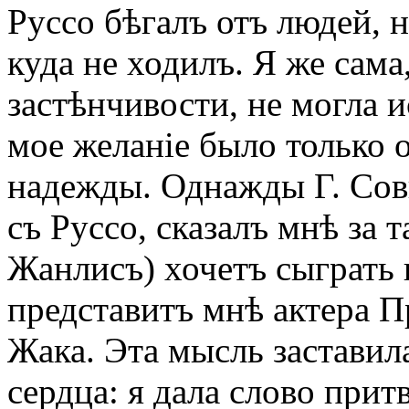
Руссо бѣгалъ отъ людей, н
куда не ходилъ. Я же сама
застѣнчивости, не могла и
мое желаніе было только 
надежды. Однажды Г. Сов
съ Руссо, сказалъ мнѣ за т
Жанлисъ) хочетъ сыграть
представитъ мнѣ актера 
Жака. Эта мысль заставил
сердца: я дала слово при