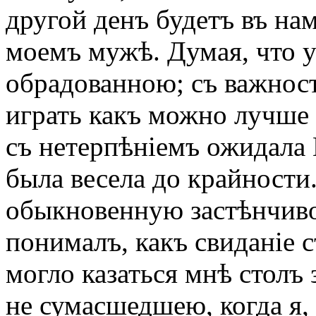
другой денъ будетъ въ на
моемъ мужѣ. Думая, что 
обрадованною; съ важност
играть какъ можно лучше 
съ нетерпѣніемъ ожидала 
была весела до крайности
обыкновенную застѣнчивос
понималъ, какъ свиданіе
могло казаться мнѣ столъ 
не сумасшедшею, когда я,