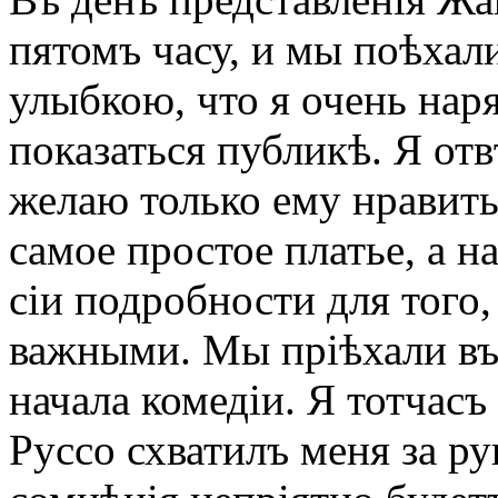
пятомъ часу, и мы поѣхал
улыбкою, что я очень наря
показаться публикѣ. Я от
желаю только ему нравит
самое простое платье, а н
сіи подробности для того,
важными. Мы пріѣхали въ 
начала комедіи. Я тотчасъ
Руссо схватилъ меня за ру