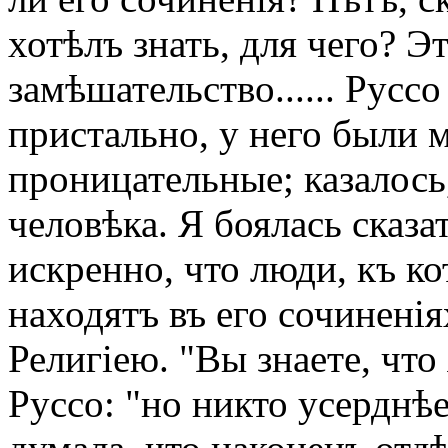
хотѣлъ знать, для чего? 
замѣшательство...... Русс
пристально, у него были м
проницательные; казалось
человѣка. Я боялась сказа
искренно, что люди, къ 
находятъ въ его сочиненія
Религіею. "Вы знаете, что
Руссо: "но никто усерднѣе