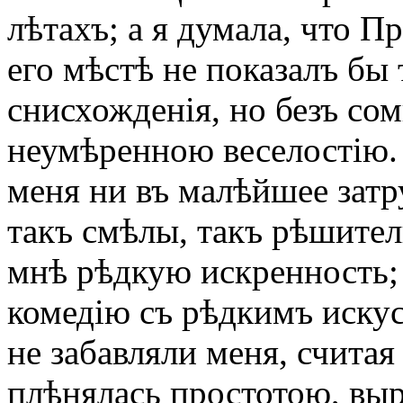
лѣтахъ; а я думала, что П
его мѣстѣ не показалъ бы
снисхожденія, но безъ со
неумѣренною веселостію.
меня ни въ малѣйшее затр
такъ смѣлы, такъ рѣшител
мнѣ рѣдкую искренность; 
комедію съ рѣдкимъ иску
не забавляли меня, считая
плѣнялась простотою, вы