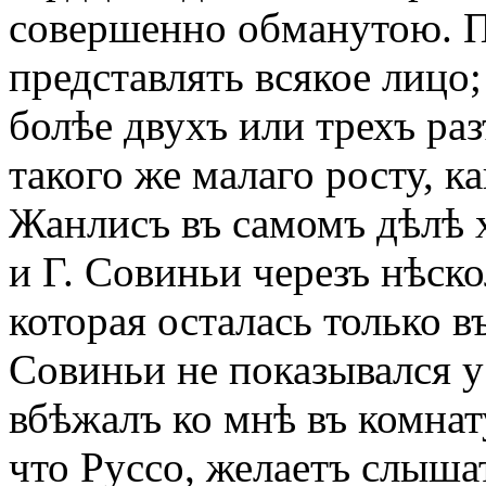
совершенно обманутою. П
представлять всякое лицо;
болѣе двухъ или трехъ раз
такого же малаго росту, 
Жанлисъ въ самомъ дѣлѣ 
и Г. Совиньи черезъ нѣско
которая осталась только 
Совиньи не показывался у
вбѣжалъ ко мнѣ въ комнат
что Руссо, желаетъ слышат