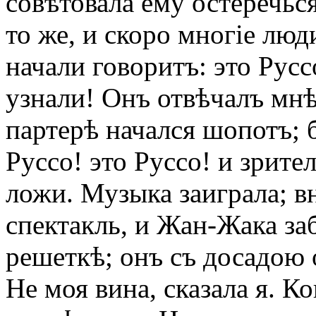
совѣтовала ему остеречься
то же, и скоро многіе люд
начали говоритъ: это Руссо
узнали! Онъ отвѣчалъ мнѣ 
партерѣ начался шопотъ; 
Руссо! это Руссо! и зрите
ложи. Музыка заиграла; в
спектакль, и Жан-Жака за
решеткѣ; онъ съ досадою 
Не моя вина, сказала я. К