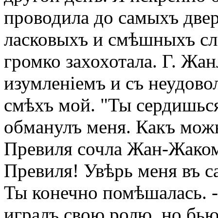
проводила до самыхъ две
ласковыхъ и смѣшныхъ сло
громко захохотала. Г. Жа
изумленіемъ и съ неудово
смѣхъ мой. "Ты сердишься (
обманулъ меня. Какъ можн
Превиля сочла Жан-Жакомъ?
Превиля! Увѣрь меня въ са
Ты конечно помѣшалась. -
игралъ свою ролю, но бьюс