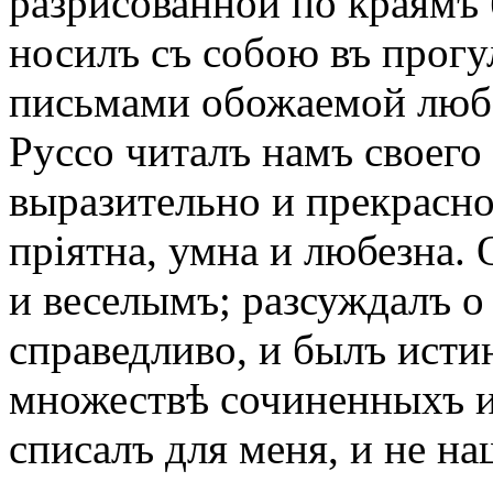
разрисованной по краямъ 
носилъ съ собою въ прогу
письмами обожаемой любо
Руссо читалъ намъ своего
выразительно и прекрасно
пріятна, умна и любезна. 
и веселымъ; разсуждалъ о
справедливо, и былъ исти
множествѣ сочиненныхъ и
списалъ для меня, и не н