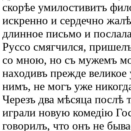
скорѣе умилостивитъ фил
искренно и сердечно жалѣ
длинное письмо и послала
Руссо смягчился, пришелъ
со мною, но съ мужемъ мо
находивъ прежде великое у
нимъ, не могъ уже никогд
Черезъ два мѣсяца послѣ 
играли новую комедію Го
говорилъ, что онъ не быва