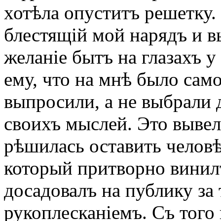
хотѣла опуститъ решетку.
блестящій мой нарядъ и в
желаніе бытъ на глазахъ 
ему, что на мнѣ было само
выпросили, а не выбрали 
своихъ мыслей. Это вывело
рѣшилась оставить человѣ
который притворно винилъ
досадовалъ на публику за 
рукоплесканіемъ. Съ того