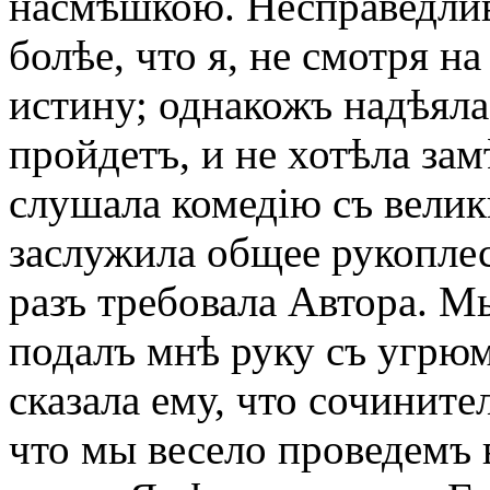
насмѣшкою. Несправедлив
болѣе, что я, не смотря н
истину; однакожъ надѣяла
пройдетъ, и не хотѣла зам
слушала комедію съ вели
заслужила общее рукоплес
разъ требовала Автора. М
подалъ мнѣ руку съ угрю
сказала ему, что сочините
что мы весело проведемъ 