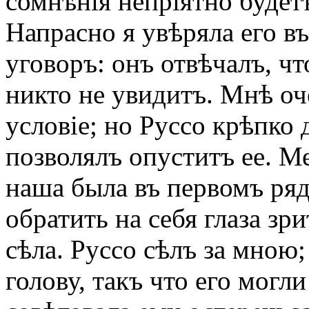
сомнѣнія непріятно будет
Напрасно я увѣряла его в
уговоръ: онъ отвѣчалъ, чт
никто не увидитъ. Мнѣ оч
условіе; но Руссо крѣпко
позволялъ опуститъ ее. М
наша была въ первомъ ряду
обратить на себя глаза зр
сѣла. Руссо сѣлъ за мною
голову, такъ что его могли