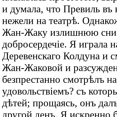
и думала, что Превиль въ
нежели на театрѣ. Однако
Жан-Жаку излишнюю снисх
добросердечіе. Я играла н
Деревенскаго Колдуна и с
Жан-Жаковой и разсуждені
безпрестанно смотрѣлъ на
удовольствіемъ? съ кото
дѣтей; прощаясь, онъ далъ
другой денъ. Я искренно б