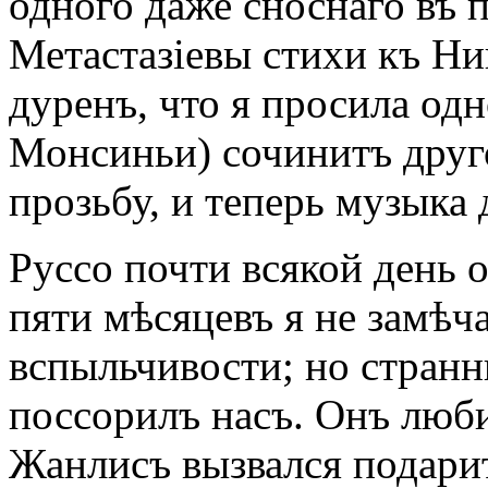
одного даже сноснаго въ 
Метастазіевы стихи къ Ни
дуренъ, что я просила одн
Монсиньи) сочинитъ друг
прозьбу, и теперь музыка
Руссо почти всякой день о
пяти мѣсяцевъ я не замѣча
вспыльчивости; но странн
поссорилъ насъ. Онъ люби
Жанлисъ вызвался подари