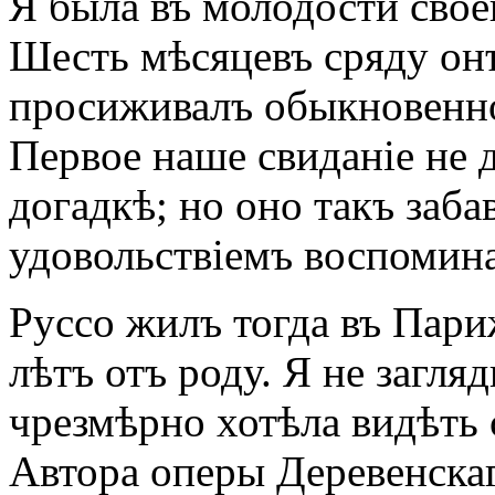
Я была въ молодости свое
Шесть мѣсяцевъ сряду онъ
просиживалъ обыкновенно 
Первое наше свиданіе не 
догадкѣ; но оно такъ заба
удовольствіемъ воспомин
Руссо жилъ тогда въ Пар
лѣтъ отъ роду. Я не загляд
чрезмѣрно хотѣла видѣть 
Автора оперы Деревенскаго