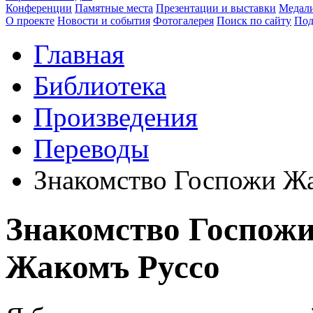
Конференции
Памятные места
Презентации и выставки
Медали
О проекте
Новости и события
Фотогалерея
Поиск по сайту
Под
Главная
Библиотека
Произведения
Переводы
Знакомство Госпожи Ж
Знакомство Госпож
Жакомъ Руссо