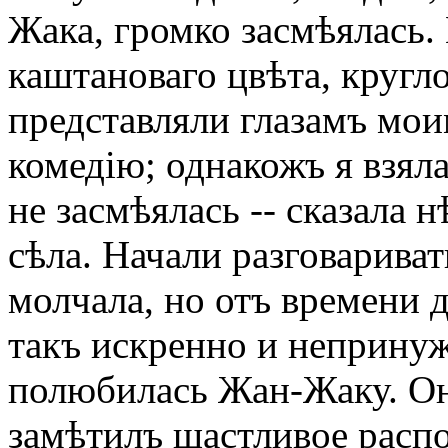
Жака, громко засмѣялась.
каштановаго цвѣта, кругло
представляли глазамъ мо
комедію; однакожъ я взяла
не засмѣялась -- сказала 
сѣла. Начали разговариват
молчала, но отъ времени 
такъ искренно и непринуж
полюбилаcь Жан-Жаку. Он
замѣтилъ щастливое расп