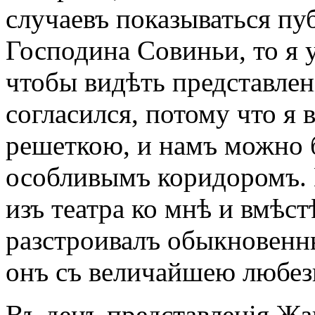
случаевъ показываться пу
Господина Совиньи, то я 
чтобы видѣть представлен
согласился, потому что я 
решеткою, и намъ можно 
особливымъ коридоромъ. 
изъ театра ко мнѣ и вмѣс
разстроивалъ обыкновенн
онъ съ величайшею любезн
Въ денъ представленія Жа