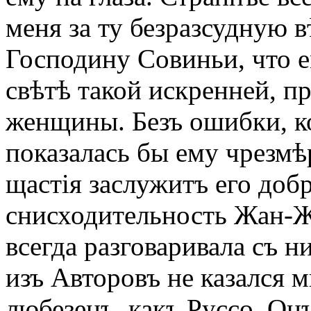
меня за ту безразсудную в
Господину Совиньи, что е
свѣтѣ такой искренней, п
женщины. Безъ ошибки, ко
показалась бы ему чрезмѣ
щастія заслужитъ его добр
снисходительность Жан-Жа
всегда разговаривала съ н
изъ Авторовъ не казался 
любезенъ, какъ Руссо. Он